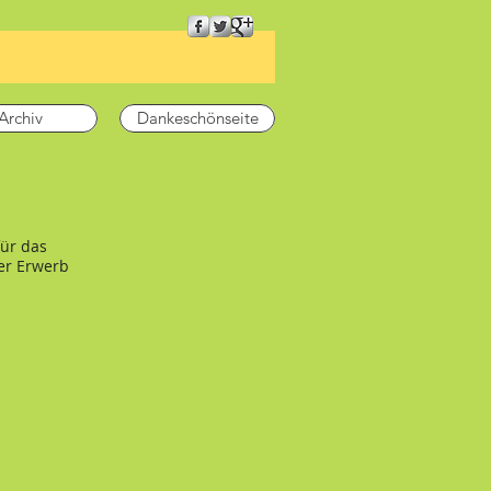
ettin
Archiv
Dankeschönseite
für das
er Erwerb