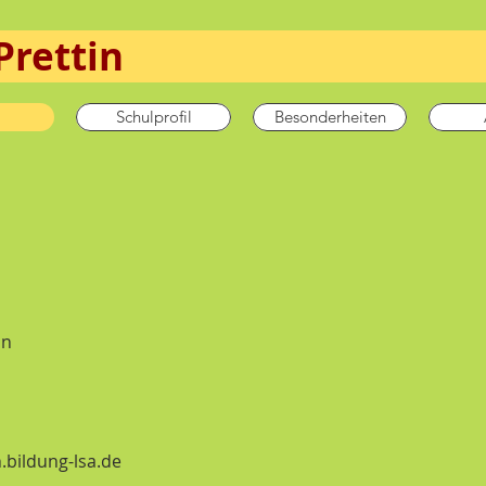
schule Pr
Schulprofil
Besonderheiten
in
.bildung-lsa.de