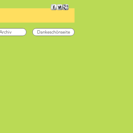
ettin
Archiv
Dankeschönseite