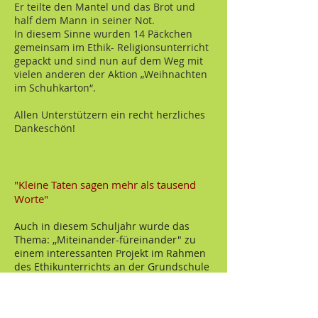
Er teilte den Mantel und das Brot und
half dem Mann in seiner Not.
In diesem Sinne wurden 14 Päckchen
gemeinsam im Ethik- Religionsunterricht
gepackt und sind nun auf dem Weg mit
vielen anderen der Aktion „Weihnachten
im Schuhkarton“.
Allen Unterstützern ein recht herzliches
Dankeschön!
"Kleine Taten sagen mehr als tausend
Worte"
Auch in diesem Schuljahr wurde das
Thema: ,,Miteinander-füreinander" zu
einem interessanten Projekt im Rahmen
des Ethikunterrichts an der Grundschule
Prettin.
Über Geschichten vom heiligen Martin,
der nicht wegsah, als er einem